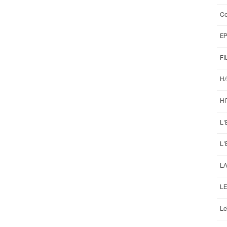
Co
E
FI
H/
HI
L'
L'
L
LE
Le