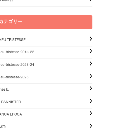
020年1月
カテゴリー
IEU TRISTESSE
ieu-tristesse-2018-22
ieu-tristesse-2023-24
ieu-tristesse-2025
nès b.
u BANNISTER
IANCA EPOCA
ST: