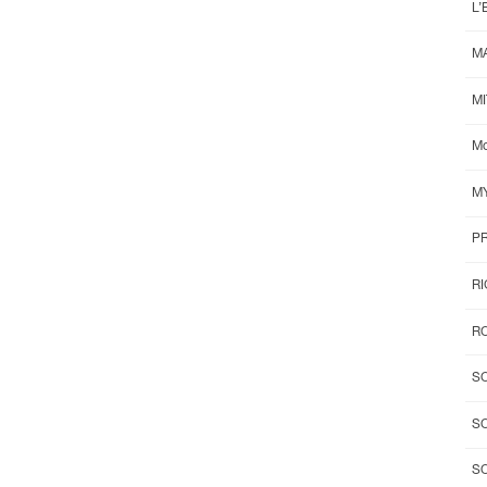
L’
M
M
Mo
M
P
R
RO
S
S
S