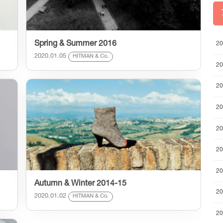
Spring & Summer 2016
2
2020.01.05
HITMAN & Co.
2
2
2
2
2
2
Autumn & Winter 2014-15
2
2020.01.02
HITMAN & Co.
2