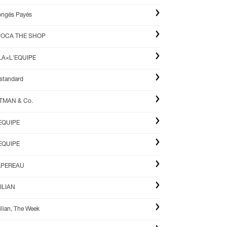
ngés Payés
POCA THE SHOP
LA×L'EQUIPE
standard
TMAN & Co.
EQUIPE
EQUIPE
APEREAU
ILIAN
ilian, The Week