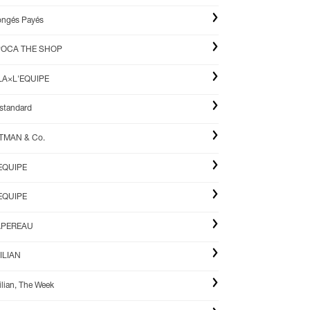
ngés Payés
POCA THE SHOP
LA×L'EQUIPE
standard
TMAN & Co.
EQUIPE
EQUIPE
APEREAU
ILIAN
ilian, The Week