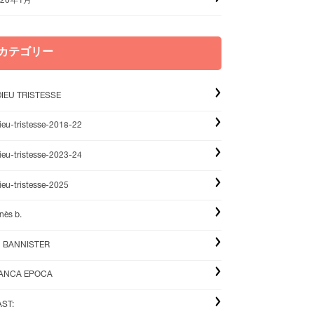
020年1月
カテゴリー
IEU TRISTESSE
ieu-tristesse-2018-22
ieu-tristesse-2023-24
ieu-tristesse-2025
nès b.
u BANNISTER
IANCA EPOCA
ST: