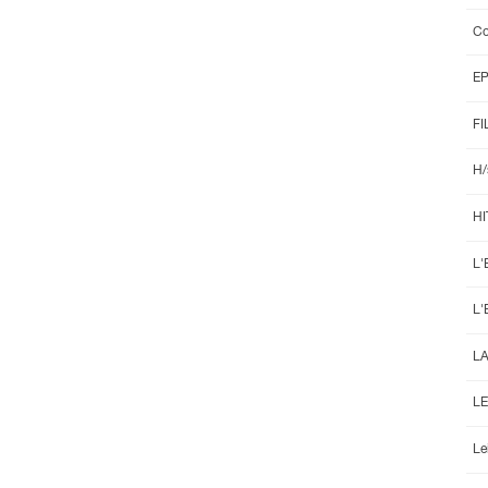
Co
E
FI
H/
HI
L'
L'
L
LE
Le