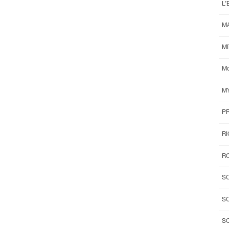
L’
M
M
Mo
M
P
R
RO
S
S
S