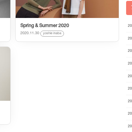
Spring & Summer 2020
2
2020.11.30
yoshie inaba
2
2
2
2
2
2
2
2