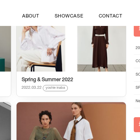
ABOUT
SHOWCASE
CONTACT
2
C
S
Spring & Summer 2022
2022.03.22
S
yoshie inaba
Ne