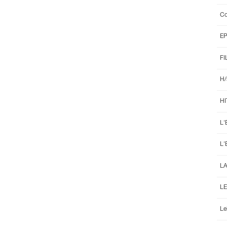
Co
E
FI
H/
HI
L'
L'
L
LE
Le