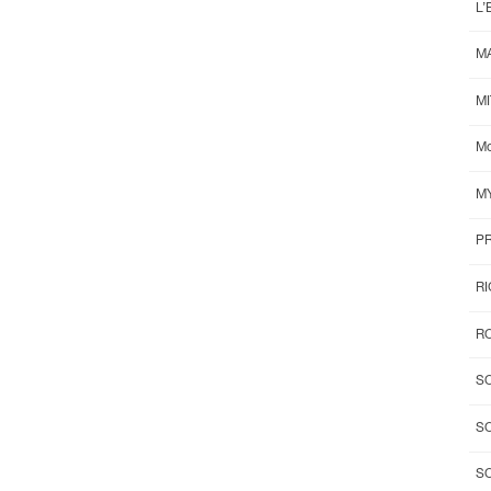
L’
M
M
Mo
M
P
R
RO
S
S
S