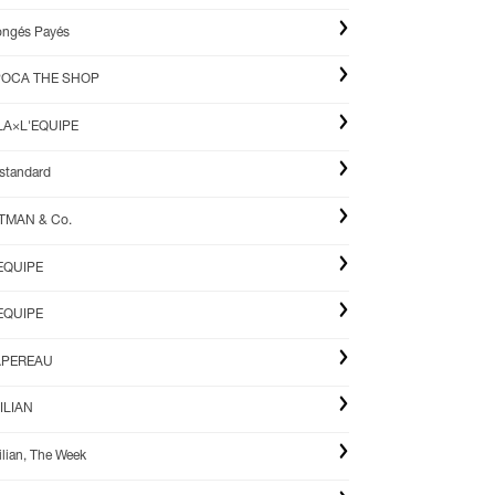
ngés Payés
POCA THE SHOP
LA×L'EQUIPE
standard
TMAN & Co.
EQUIPE
EQUIPE
APEREAU
ILIAN
ilian, The Week