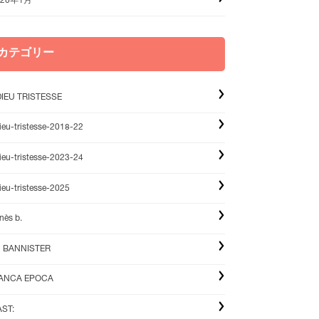
020年1月
カテゴリー
IEU TRISTESSE
ieu-tristesse-2018-22
ieu-tristesse-2023-24
ieu-tristesse-2025
nès b.
u BANNISTER
IANCA EPOCA
ST: