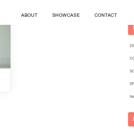
Y
の記事一覧
ABOUT
SHOWCASE
CONTACT
2
C
S
S
Ne